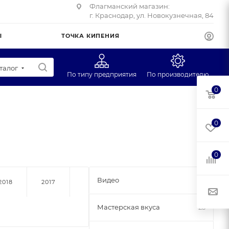
Флагманский магазин:
г. Краснодар, ул. Новокузнечная, 84
Ы
ТОЧКА КИПЕНИЯ
талог
По типу предприятия
По производителю
0
Супермаркеты
CAS
Учебные заведения
Масса-К
0
Фуд-трак
Mertech
Профторг
0
ЕГ
Видео
28
2018
2017
Мастерская вкуса
25