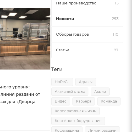
Наше производство
15
Новости
293
Обзоры товаров
110
Статьи
87
Теги
HoReCa
Адыгея
ного уровня:
Активный отдых
Акции
линия раздачи от
са» для «Дворца
Видео
Карьера
Команда
Корпоративная жизнь
Кофейное оборудование
Кофемашина
Линии раздачи