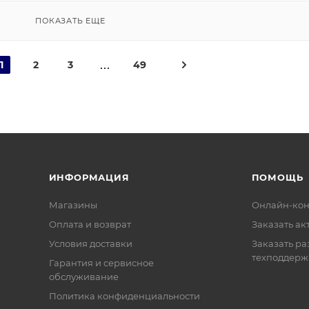
ПОКАЗАТЬ ЕЩЕ
1
2
3
49
ИНФОРМАЦИЯ
ПОМОЩЬ
Магазины
Онлайн-кон
Оплата и возврат
Заказать ак
Условия доставки
Заказать ра
техподдерж
Гарантия и сервисное
обслуживание
Политика конфиденциальности