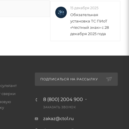
15 декабря 2025
Обязательная
установка ТС ПИоТ
«Честный знак» с 28
декабря 2025 года
ПОДПИСАТЬСЯ НА РАССЫЛКУ
сультант
т сверки
8 (800) 2004 900
зовую
ку
ЗАКАЗАТЬ ЗВОНОК
zakaz@cto1.ru