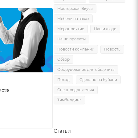
Мастерская Вкуса
Мебель на заказ
Мероприятие
Наши люди
Наши проекты
Новости компании
Новость
Обзор
Оборудование для общепита
Поход
Сделано на Кубани
Спецпредложения
2026
Тимбилдинг
Статьи