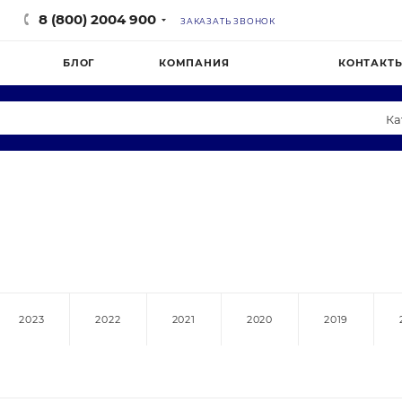
8 (800) 2004 900
ЗАКАЗАТЬ ЗВОНОК
БЛОГ
КОМПАНИЯ
КОНТАКТ
Ка
 рестораны
нтр
Одежда и обувь
Aqua Work
ны продуктов
Склады
Мастерская Вкуса
 белье
ff Cuisine
Столовые
AIRHOT
lass
Abat
STARFOOD
2023
2022
2021
2020
2019