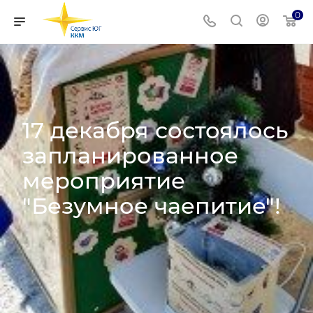
0
17 декабря состоялось
запланированное
мероприятие
"Безумное чаепитие"!