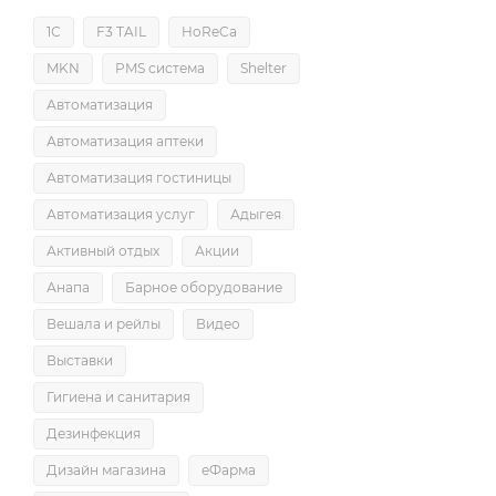
1С
F3 TAIL
HoReCa
MKN
PMS система
Shelter
Автоматизация
Автоматизация аптеки
Автоматизация гостиницы
Автоматизация услуг
Адыгея
Активный отдых
Акции
Анапа
Барное оборудование
Вешала и рейлы
Видео
Выставки
Гигиена и санитария
Дезинфекция
Дизайн магазина
еФарма