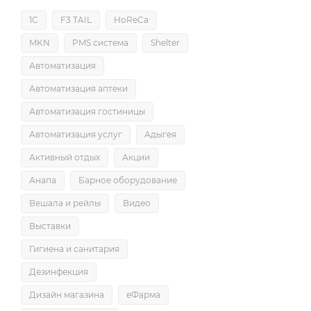
1С
F3 TAIL
HoReCa
MKN
PMS система
Shelter
Автоматизация
Автоматизация аптеки
Автоматизация гостиницы
Автоматизация услуг
Адыгея
Активный отдых
Акции
Анапа
Барное оборудование
Вешала и рейлы
Видео
Выставки
Гигиена и санитария
Дезинфекция
Дизайн магазина
еФарма