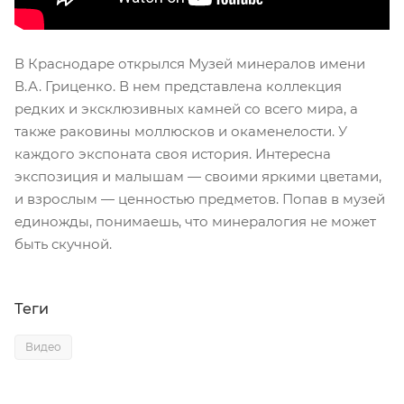
В Краснодаре открылся Музей минералов имени
В.А. Гриценко. В нем представлена коллекция
редких и эксклюзивных камней со всего мира, а
также раковины моллюсков и окаменелости. У
каждого экспоната своя история. Интересна
экспозиция и малышам — своими яркими цветами,
и взрослым — ценностью предметов. Попав в музей
единожды, понимаешь, что минералогия не может
быть скучной.
Теги
Видео