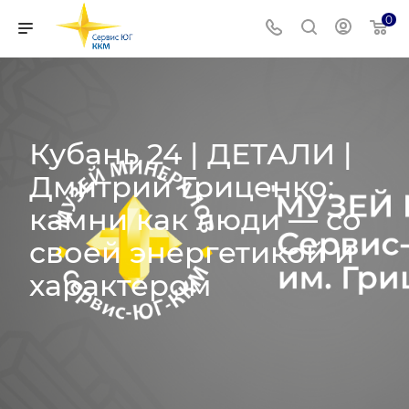
0
Кубань 24 | ДЕТАЛИ |
Дмитрий Гриценко:
камни как люди — со
своей энергетикой и
характером