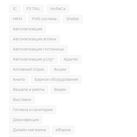
1С
F3 TAIL
HoReCa
MKN
PMS система
Shelter
Автоматизация
Автоматизация аптеки
Автоматизация гостиницы
Автоматизация услуг
Адыгея
Активный отдых
Акции
Анапа
Барное оборудование
Вешала и рейлы
Видео
Выставки
Гигиена и санитария
Дезинфекция
Дизайн магазина
еФарма