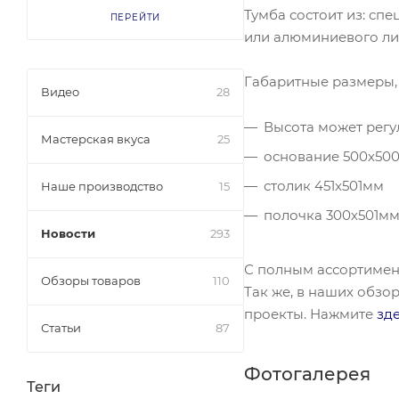
Тумба состоит из: сп
ПЕРЕЙТИ
или алюминиевого ли
Габаритные размеры, м
Видео
28
Высота может регу
Мастерская вкуса
25
основание 500х50
столик 451х501мм
Наше производство
15
полочка 300х501м
Новости
293
С полным ассортимен
Обзоры товаров
110
Так же, в наших обзо
проекты. Нажмите
зд
Статьи
87
Фотогалерея
Теги