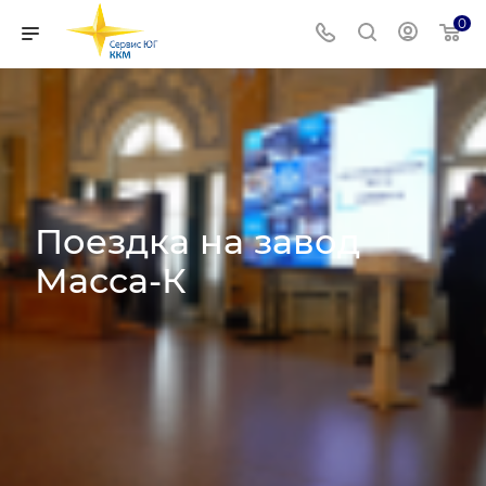
0
Поездка на завод
Масса-К