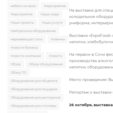
мебель на заказ
Мероприятие
На выставке для спец
Мероприятия
Наши люди
холодильное оборудов
униформа, интерьерны
Наши проекты
Наши услуги
Нейтральное оборудование
Выставка «ExpoFood»
нержавеющая сталь
Новинки
напитки, хлебобулочн
Новости бизнеса
На первом в Сочи фе
Новости компании
Новость
производства алкогол
Обзор
Обзор оборудования
напитки; оборудовани
Обзор ПО
Место проведения: Вы
Оборудование для общепита
Оборудование для пиццерии
Репортаж о выставке
Оборудование для ресторанов
26 октября, выставк
Оборудование для столовых