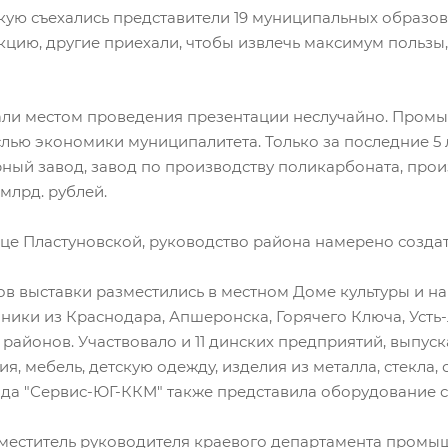
кую съехались представители 19 муниципальных образо
цию, другие приехали, чтобы извлечь максимум пользы,
ли местом проведения презентации неслучайно. Промы
лью экономики муниципалитета. Только за последние 5 
ный завод, завод по производству поликарбоната, прои
млрд. рублей.
нице Пластуновской, руководство района намерено созд
в выставки разместились в местном Доме культуры и на
ки из Краснодара, Апшеронска, Горячего Ключа, Усть-
 районов. Участвовало и 11 динских предприятий, выпу
, мебель, детскую одежду, изделия из металла, стекла, 
да "Сервис-ЮГ-ККМ" также представила оборудование с
аместитель руководителя краевого департамента промы