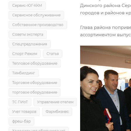
Динского района Сер
Сервис-ЮГ-ККМ
городов и районов кр
Сервисное обслуживание
Собственное производство
Глава района поприве
ассортиментом выпус
Советы эксперта
Спецпредложения
Спорт Режим
Статья
Тепловое оборудование
Тимбилдинг
Торговое оборудование
торговое оборудование
ТС ПИоТ
Управление отелем
Учет товаров
Фармбизнес
фреш-бар
Холодильное оборудование