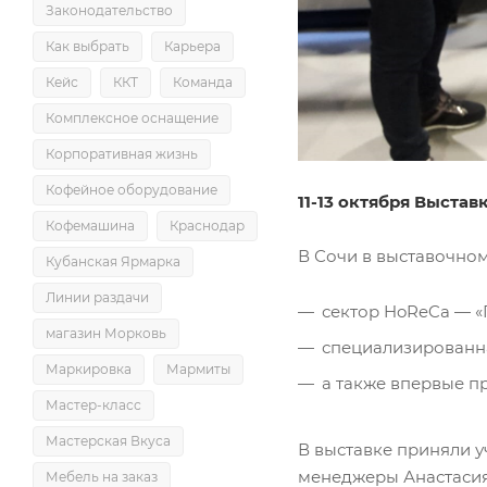
Законодательство
Как выбрать
Карьера
Кейс
ККТ
Команда
Комплексное оснащение
Корпоративная жизнь
Кофейное оборудование
11-13 октября
Выставк
Кофемашина
Краснодар
В Сочи в выставочно
Кубанская Ярмарка
Линии раздачи
сектор HoReCa — «
магазин Морковь
специализированна
Маркировка
Мармиты
а также впервые п
Мастер-класс
Мастерская Вкуса
В выставке приняли у
менеджеры Анастасия
Мебель на заказ