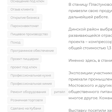
Оснащение под ключ
В станицу Пластуновс
Отзыв клиента
привезли свою продук
дальнейшей работе.
Открытие бизнеса
Пароконвектомат
Динской район выбра
Пищевое производство
развивающейся отрас
проекта – компрессор
Поход
общей стоимостью 1,3 
Программное обеспечение
Проект пиццерии
Именно здесь, в ста
проект под ключ
Экспозиции участнико
Профессиональная кухня
приехали промышленни
Профессиональная химия
Мостовского и других
общественного питания
Ремонт оборудования
ритейл
многое другое. Коман
Розничная торговля
Сделано на Кубани
Выставку посетили з