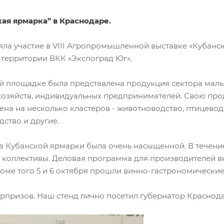
кая ярмарка” в Краснодаре.
а участие в VIII Агропромышленной выставке «Кубанска
 территории ВКК «Экспоград Юг».
й площадке была представлена продукция сектора мал
хозяйств, индивидуальных предпринимателей. Свою про
на на несколько кластеров - животноводство, птицевод
дство и другие.
а Кубанской ярмарки была очень насыщенной. В течение
 коллективы. Деловая программа для производителей вк
оме того 5 и 6 октября прошли винно-гастрономические
юрпризов. Наш стенд лично посетил губернатор Краснод