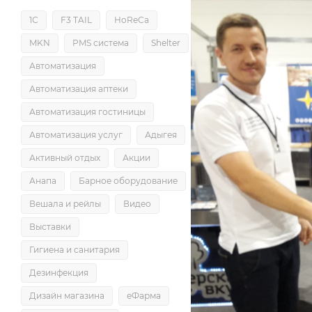
1С
F3 TAIL
HoReCa
MKN
PMS система
Shelter
Автоматизация
Автоматизация аптеки
Автоматизация гостиницы
Автоматизация услуг
Адыгея
Активный отдых
Акции
Анапа
Барное оборудование
Вешала и рейлы
Видео
Выставки
Гигиена и санитария
Дезинфекция
Дизайн магазина
еФарма