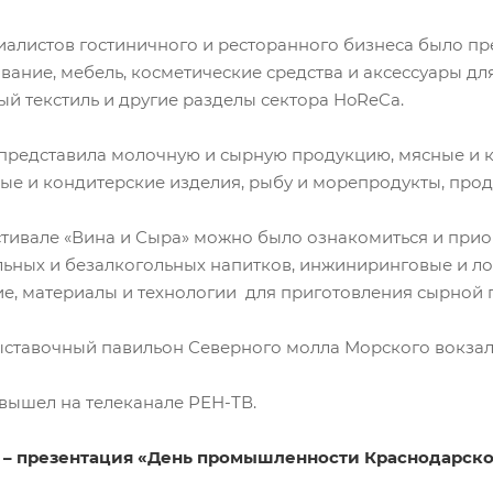
иалистов гостиничного и ресторанного бизнеса было пр
ание, мебель, косметические средства и аксессуары для
й текстиль и другие разделы сектора HoReCa.
 представила молочную и сырную продукцию, мясные и 
ые и кондитерские изделия, рыбу и морепродукты, прод
стивале «Вина и Сыра» можно было ознакомиться и прио
ьных и безалкогольных напитков, инжиниринговые и лог
е, материалы и технологии для приготовления сырной п
ставочный павильон Северного молла Морского вокзала 
 вышел на телеканале РЕН-ТВ.
а – презентация «День промышленности Краснодарског