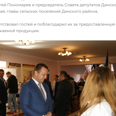
гей Пономарев и председатель Совета депутатов Динско
ая, главы сельских поселений Динского района.
тствовал гостей и поблагодарил их за предоставленну
каемой продукции.