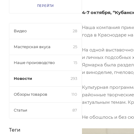
ПЕРЕЙТИ
4-7 октября, “Кубанс
Наша компания принял
Видео
28
года в Краснодаре на
Мастерская вкуса
25
На одной выставочно
и личных подсобных 
Наше производство
15
Ярмарка была разделе
и виноделие, пчелово
Новости
293
Культурная программ
районные творческие
Обзоры товаров
110
актуальным темам. Кр
Статьи
87
Не обошлось и без с
Теги