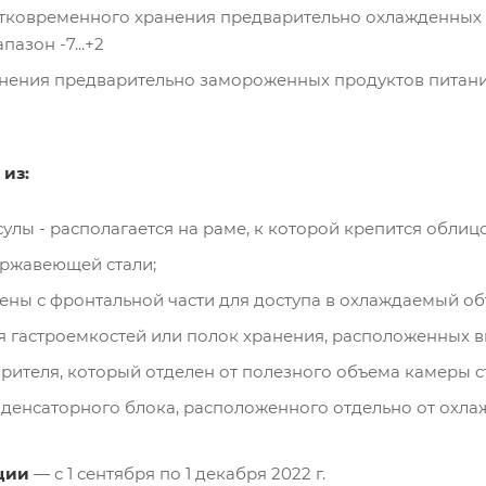
атковременного хранения предварительно охлажденных 
азон -7...+2
анения предварительно замороженных продуктов питан
 из:
лы - располагается на раме, к которой крепится облицо
ржавеющей стали;
ны с фронтальной части для доступа в охлаждаемый об
 гастроемкостей или полок хранения, расположенных в
рителя, который отделен от полезного объема камеры 
енсаторного блока, расположенного отдельно от охла
ции
— с 1 сентября по 1 декабря 2022 г.