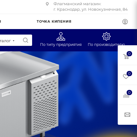
Флагманский магазин:
г. Краснодар, ул. Новокузнечная, 84
Ы
ТОЧКА КИПЕНИЯ
талог
По типу предприятия
По производителю
0
Супермаркеты
CAS
Учебные заведения
Масса-К
0
Фуд-трак
Mertech
Профторг
0
ЕГ