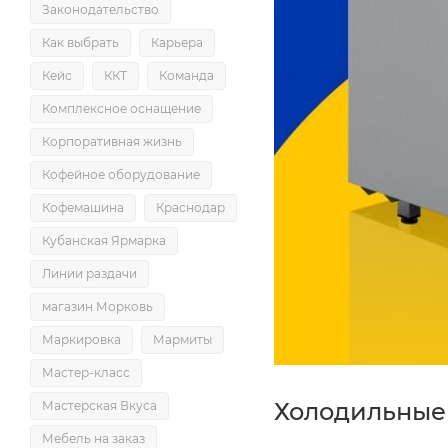
Законодательство
Как выбрать
Карьера
Кейс
ККТ
Команда
Комплексное оснащение
Корпоративная жизнь
Кофейное оборудование
Кофемашина
Краснодар
Кубанская Ярмарка
Линии раздачи
магазин Морковь
Маркировка
Мармиты
Мастер-класс
Холодильные 
Мастерская Вкуса
Мебель на заказ