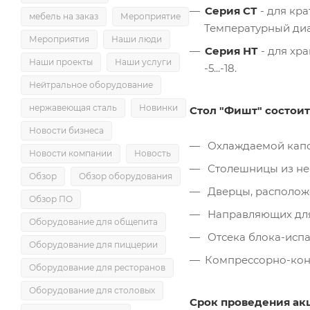
Серия СТ
- для кр
мебель на заказ
Мероприятие
Температурный диап
Мероприятия
Наши люди
Серия
НТ
- для хр
Наши проекты
Наши услуги
-5...-18.
Нейтральное оборудование
нержавеющая сталь
Новинки
Стол "Фишт" состоит
Новости бизнеса
Охлаждаемой капсу
Новости компании
Новость
Столешницы из не
Обзор
Обзор оборудования
Дверцы, расположе
Обзор ПО
Направляющих для
Оборудование для общепита
Отсека блока-испа
Оборудование для пиццерии
Компрессорно-конд
Оборудование для ресторанов
Оборудование для столовых
Срок проведения ак