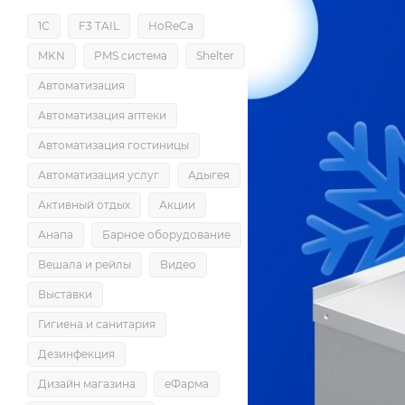
1С
F3 TAIL
HoReCa
MKN
PMS система
Shelter
Автоматизация
Автоматизация аптеки
Автоматизация гостиницы
Автоматизация услуг
Адыгея
Активный отдых
Акции
Анапа
Барное оборудование
Вешала и рейлы
Видео
Выставки
Гигиена и санитария
Дезинфекция
Дизайн магазина
еФарма