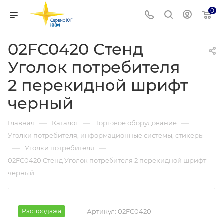
0
02FC0420 Стенд
Уголок потребителя
2 перекидной шрифт
черный
—
—
—
Главная
Каталог
Торговое оборудование
Уголки потребителя, информационные системы, стикеры
—
—
Уголки потребителя
02FC0420 Стенд Уголок потребителя 2 перекидной шрифт
черный
Распродажа
Артикул:
02FC0420