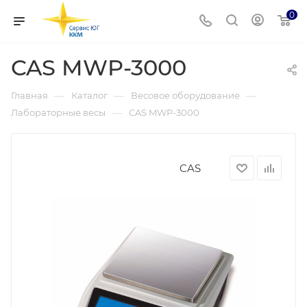
0
CAS MWP-3000
—
—
—
Главная
Каталог
Весовое оборудование
—
Лабораторные весы
CAS MWP-3000
CAS