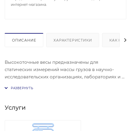
интернет-магазина.
ОПИСАНИЕ
ХАРАКТЕРИСТИКИ
КАК КУПИ
Высокоточные весы предназначены для
статических измерений массы грузов в научно-
исследовательских организациях, лабораториях и в
ювелирном бизнесе.
• Защитный кожух в комплекте • 8 единиц
измерения массы • Различные режимы работы, в
том числе счетный режим и режим взвешивания в
Услуги
процентах • Простая калибровка в
пользовательском режиме • Платформа из
нержавеющей стали • Большой