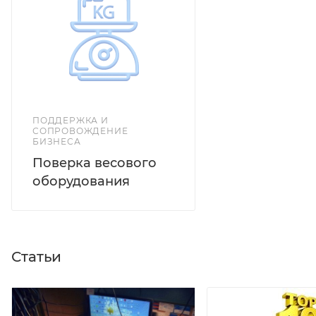
жидкокристаллический дисплей с подсветкой •
Питание от сети через адаптер или от аккумулятора
• Учет массы тары • Удобная клавиша навигации • В
комплекте поставляется аккумулятор •
Автоматическое отключение • Интерфейс RS-232
ПОДДЕРЖКА И
СОПРОВОЖДЕНИЕ
БИЗНЕСА
Поверка весового
оборудования
Статьи