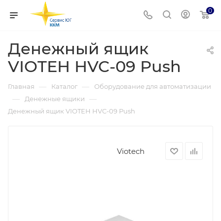
0
Денежный ящик
VIOTEH HVC-09 Рush
—
—
Главная
Каталог
Оборудование для автоматизации
—
—
Денежные ящики
Денежный ящик VIOTEH HVC-09 Рush
Viotech