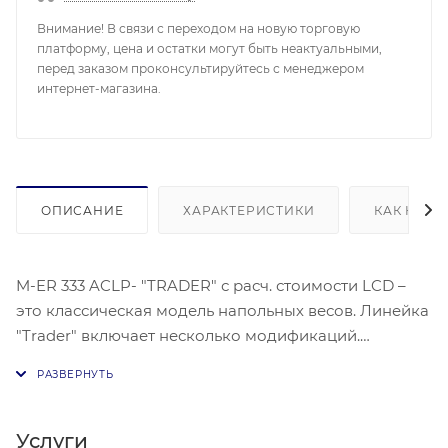
Внимание! В связи с переходом на новую торговую
платформу, цена и остатки могут быть неактуальными,
перед заказом проконсультируйтесь с менеджером
интернет-магазина.
ОПИСАНИЕ
ХАРАКТЕРИСТИКИ
КАК КУПИ
M-ER 333 ACLP- "TRADER" с расч. стоимости LCD –
это классическая модель напольных весов. Линейка
"Trader" включает несколько модификаций.
Оборудование отличается по максимальному
пределу взвешивания. на этой странице весы с
максимальным пределом взвешивания 600 кг.
Устройство рассчитано на сложные условия
Услуги