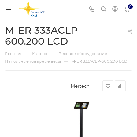
0
M-ER 333ACLP-
600.200 LCD
—
—
—
Главная
Каталог
Весовое оборудование
—
Напольные товарные весы
M-ER 333ACLP-600.200 LCD
Mertech