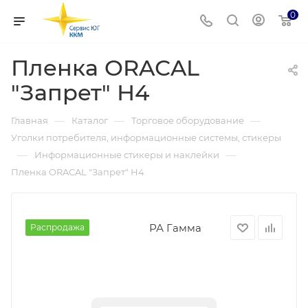
0
Пленка ORAСAL
"Запрет" Н4
—
—
—
Главная
Каталог
Торговое оборудование
Уголки потребителя, информационные системы, стикеры
—
—
Информационные стикеры и наклейки
Пленка ORAСAL "Запрет" Н4
РА Гамма
Распродажа