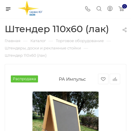
0
Штендер 110х60 (лак)
—
—
—
Главная
Каталог
Торговое оборудование
—
Штендеры, доски и рекламные стойки
Штендер 110х60 (лак)
РА Импульс
Распродажа