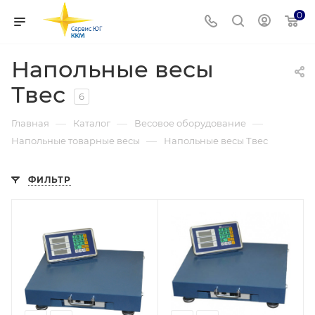
0
Напольные весы
Твес
6
—
—
—
Главная
Каталог
Весовое оборудование
—
Напольные товарные весы
Напольные весы Твес
ФИЛЬТР