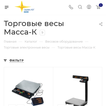
0
Торговые весы
Масса-К
9
—
—
—
Главная
Каталог
Весовое оборудование
—
Торговые электронные весы
Торговые весы Масса-К
ФИЛЬТР