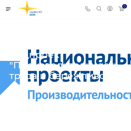
0
Нацпроект
"Производительность
труда и бережливое
производство"