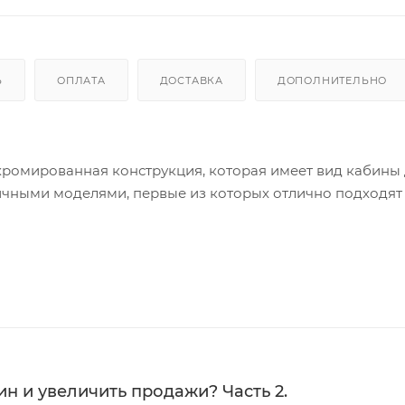
Ь
ОПЛАТА
ДОСТАВКА
ДОПОЛНИТЕЛЬНО
хромированная конструкция, которая имеет вид кабины
ичными моделями, первые из которых отлично подходят
рые — для любых локаций у стены магазина. Все они иду
лы и аксессуары можно дополнительно заказать в наше
н и увеличить продажи? Часть 2.