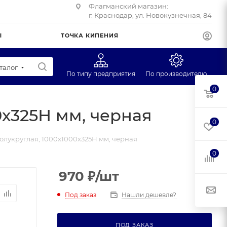
Флагманский магазин:
г. Краснодар, ул. Новокузнечная, 84
Ы
ТОЧКА КИПЕНИЯ
талог
По типу предприятия
По производителю
0
Супермаркеты
CAS
х325Н мм, черная
Учебные заведения
Масса-К
0
Фуд-трак
Mertech
лукруглая, 1000х1000х325Н мм, черная
Профторг
0
ЕГ
970
₽
/шт
Под заказ
Нашли дешевле?
ПОД ЗАКАЗ