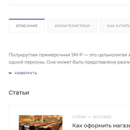
ОПИСАНИЕ
ХАРАКТЕРИСТИКИ
КАК КУПИТ
Полукруглая примерочная 5М-Р — это цельнолитая 
одной персоны. Она может быть представлена разл
размещения в каком-либо углу торгового зала, а вто
комплекте без штор, однако все расходные материа
интернет-магазине.
Статьи
СТАТЬИ
—
20.07.2023
Как оформить магази