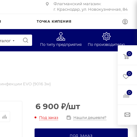
Флагманский магазин:
г. Краснодар, ул. Новокузнечная, 84
Ы
ТОЧКА КИПЕНИЯ
талог
По типу предприятия
По производителю
0
Супермаркеты
CAS
Учебные заведения
Масса-К
0
Фуд-трак
Mertech
зинфекции EVO (9016 Зм)
Профторг
0
ЕГ
6 900
₽
/шт
Под заказ
Нашли дешевле?
ПОД ЗАКАЗ