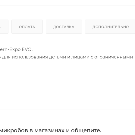
Ь
ОПЛАТА
ДОСТАВКА
ДОПОЛНИТЕЛЬНО
ern-Expo EVO.
но для использования детьми и лицами с ограниченными
кованного металла. Сменные элементы питания / 220 В.
 с возможностью изменения дозировки дезинфицирующ
 RAL 9016. Объем емкости для жидкости – до 5 л Базовое
кая жидкость, мешки для мусора, светодиодное освещени
лючает: салфетки, антисептическая жидкость, мешки дл
увеличения срока службы батареи.
 микробов в магазинах и общепите.