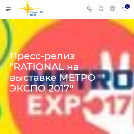
0
Пресс-релиз
"RATIONAL на
выставке МЕТРО
ЭКСПО 2017"