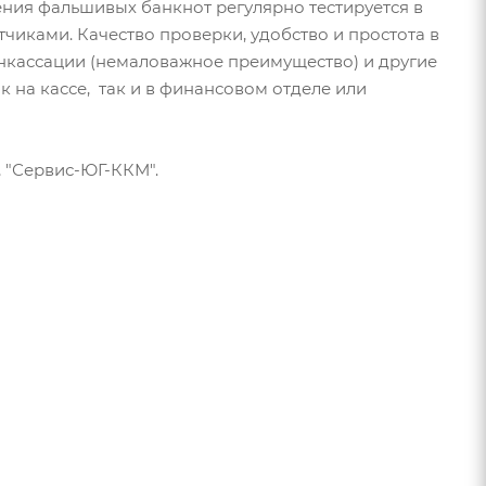
ения фальшивых банкнот регулярно тестируется в
чиками. Качество проверки, удобство и простота в
инкассации (немаловажное преимущество) и другие
на кассе, так и в финансовом отделе или
 "Сервис-ЮГ-ККМ".