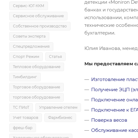
детекции «Moniron De
Сервис-ЮГ-ККМ
банках и государстве
Сервисное обслуживание
использовании, компа
технические особенн
Собственное производство
бухгалтерии.
Советы эксперта
Спецпредложения
Юлия Иванова, менед
Спорт Режим
Статья
Мы предоставляем с
Тепловое оборудование
Тимбилдинг
Изготовление плас
Торговое оборудование
Получение ЭЦП (э
торговое оборудование
Подключение онла
ТС ПИоТ
Управление отелем
Подключение к ЕГ
Учет товаров
Фармбизнес
Поверка весов
фреш-бар
Обслуживание кас
Холодильное оборудование