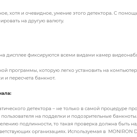
ное, хотя и очевидное, умение этого детектора. С пом
ровать на другую валюту.
на дисплее фиксируются всеми видами камер видеона
й программы, которую легко установить на компьютер,
и и пересчета банкнот.
нала:
тического детектора – не только в самой процедуре п
пользователя на подделки и подозрительные банкноты. 
елению подлинности, то такая проверка должна быть н
тветствующих организациях. Используемая в MONIRON 