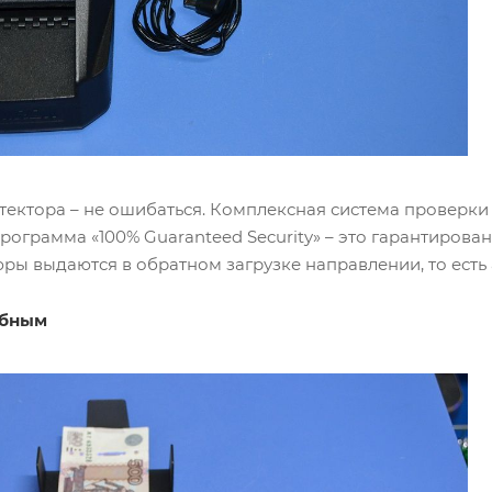
тектора – не ошибаться. Комплексная система проверки 
программа «100% Guaranteed Security» – это гарантирова
ы выдаются в обратном загрузке направлении, то есть
обным