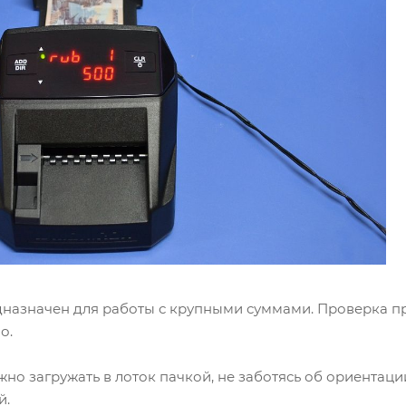
дназначен для работы с крупными суммами. Проверка про
о.
но загружать в лоток пачкой, не заботясь об ориентаци
й.