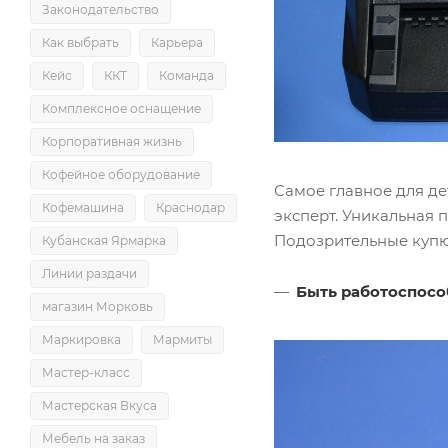
Законодательство
Как выбрать
Карьера
Кейс
ККТ
Команда
Комплексное оснащение
Корпоративная жизнь
Кофейное оборудование
Самое главное для де
Кофемашина
Краснодар
эксперт. Уникальная 
Подозрительные купюр
Кубанская Ярмарка
Линии раздачи
Быть работоспос
магазин Морковь
Маркировка
Мармиты
Мастер-класс
Мастерская Вкуса
Мебель на заказ