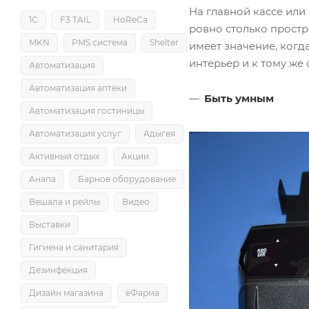
На главной кассе или
1С
F3 TAIL
HoReCa
ровно столько простр
MKN
PMS система
Shelter
имеет значение, когд
интерьер и к тому же
Автоматизация
Автоматизация аптеки
Быть умным
Автоматизация гостиницы
Автоматизация услуг
Адыгея
Активный отдых
Акции
Анапа
Барное оборудование
Вешала и рейлы
Видео
Выставки
Гигиена и санитария
Дезинфекция
Дизайн магазина
еФарма