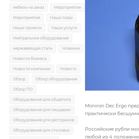
мебель на заказ
Мероприятие
Мероприятия
Наши люди
Наши проекты
Наши услуги
Нейтральное оборудование
нержавеющая сталь
Новинки
Новости бизнеса
Новости компании
Новость
Обзор
Обзор оборудования
Обзор ПО
Оборудование для общепита
Moniron Dec Ergo пре
Оборудование для пиццерии
практически бесшумн
Оборудование для ресторанов
Российские рубли мож
Оборудование для столовых
любой из 4 положени