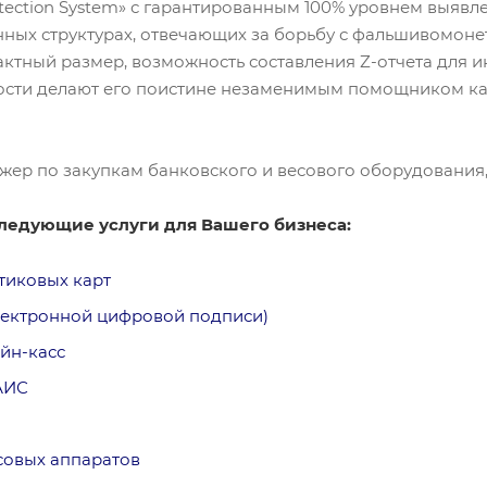
tection System» с гарантированным 100% уровнем выявл
нных структурах, отвечающих за борьбу с фальшивомонет
ктный размер, возможность составления Z-отчета для 
ости делают его поистине незаменимым помощником как 
жер по закупкам банковского и весового оборудования,
ледующие услуги для Вашего бизнеса:
тиковых карт
лектронной цифровой подписи)
йн-касс
АИС
совых аппаратов