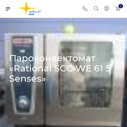
0
Пароконвектомат
«Rational SCC WE 61 5
Senses»