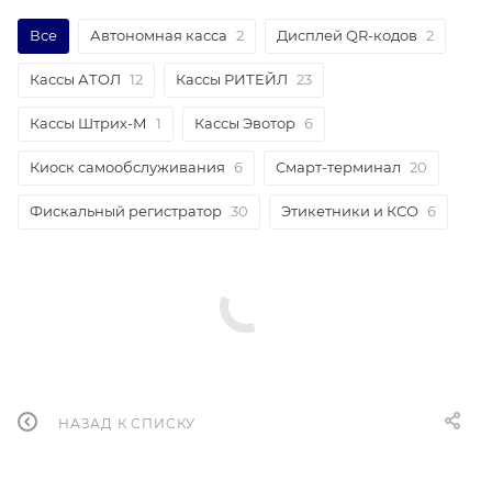
Все
Автономная касса
2
Дисплей QR-кодов
2
Кассы АТОЛ
12
Кассы РИТЕЙЛ
23
Кассы Штрих-М
1
Кассы Эвотор
6
Киоск самообслуживания
6
Смарт-терминал
20
Фискальный регистратор
30
Этикетники и КСО
6
НАЗАД К СПИСКУ