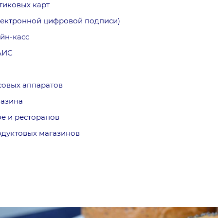
тиковых карт
лектронной цифровой подписи)
йн-касс
АИС
совых аппаратов
газина
е и ресторанов
одуктовых магазинов