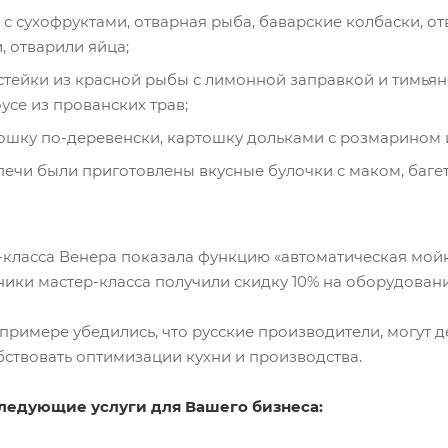
с сухофруктами, отварная рыба, баварские колбаски, от
, отварили яйца;
стейки из красной рыбы с лимонной заправкой и тимьян
усе из прованских трав;
ошку по-деревенски, картошку дольками с розмарином 
ечи были приготовлены вкусные булочки с маком, багет
-класса Венера показала функцию «автоматическая мойк
тники мастер-класса получили скидку 10% на оборудовани
 примере убедились, что русские производители, могут
бствовать оптимизации кухни и производства.
ледующие услуги для Вашего бизнеса: