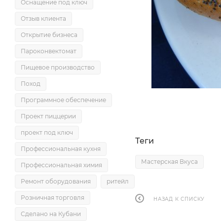
Оснащение под ключ
Отзыв клиента
Открытие бизнеса
Пароконвектомат
Пищевое производство
Поход
Программное обеспечение
Проект пиццерии
проект под ключ
Теги
Профессиональная кухня
Мастерская Вкуса
Профессиональная химия
Ремонт оборудования
ритейл
Розничная торговля
НАЗАД К СПИСКУ
Сделано на Кубани