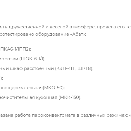
л в дружественной и веселой атмосфере, провела его те
протестировано оборудование «Абат»:
ПКА6-1/1ПП2);
розки (ШОК-6-1/1);
ь и шкаф расстоечный (КЭП-4П , ШРТ8);
);
овощерезательная(МКО-50);
чистительная кухонная (МКК-150).
казана работа пароконвектомата в различных режимах: «п