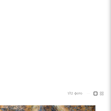
1/12
фото
—