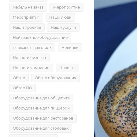
мебель на заказ
Мероприятие
Мероприятия
Наши люди
Наши проекты
Наши услуги
Нейтральное оборудование
нержавеющая сталь
Новинки
Новости бизнеса
Новости компании
Новость
Обзор
Обзор оборудования
Обзор ПО
Оборудование для общепита
Оборудование для пиццерии
Оборудование для ресторанов
Оборудование для столовых