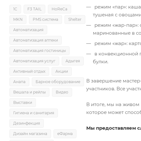
режим «пар»: каша 
1С
F3 TAIL
HoReCa
тушеная с овощами
MKN
PMS система
Shelter
режим «жар-пар»: 
Автоматизация
маринованные в со
Автоматизация аптеки
режим «жар»: карт
Автоматизация гостиницы
в конвекционной п
булки.
Автоматизация услуг
Адыгея
Активный отдых
Акции
В завершение мастер
Анапа
Барное оборудование
участников. Все учас
Вешала и рейлы
Видео
Выставки
В итоге, мы на живом
которое может спосо
Гигиена и санитария
Дезинфекция
Мы предоставляем с
Дизайн магазина
еФарма