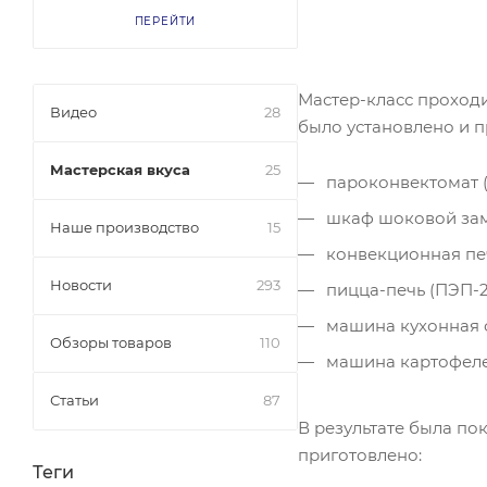
ПЕРЕЙТИ
Мастер-класс проходи
Видео
28
было установлено и 
Мастерская вкуса
25
пароконвектомат (
шкаф шоковой замо
Наше производство
15
конвекционная печ
Новости
293
пицца-печь (ПЭП-2
машина кухонная 
Обзоры товаров
110
машина картофелео
Статьи
87
В результате была по
приготовлено:
Теги