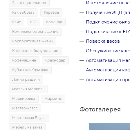
Изготовление плас
Законодательство
Получение ЭЦП (э
Как выбрать
Карьера
Подключение онла
Кейс
ККТ
Команда
Подключение к ЕГ
Комплексное оснащение
Поверка весов
Корпоративная жизнь
Обслуживание кас
Кофейное оборудование
Автоматизация ма
Кофемашина
Краснодар
Автоматизация каф
Кубанская Ярмарка
Автоматизация пр
Линии раздачи
магазин Морковь
Маркировка
Мармиты
Фотогалерея
Мастер-класс
Мастерская Вкуса
Мебель на заказ