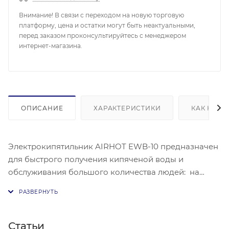
Внимание! В связи с переходом на новую торговую
платформу, цена и остатки могут быть неактуальными,
перед заказом проконсультируйтесь с менеджером
интернет-магазина.
ОПИСАНИЕ
ХАРАКТЕРИСТИКИ
КАК КУПИ
Электрокипятильник AIRHOT EWB-10 предназначен
для быстрого получения кипяченой воды и
обслуживания большого количества людей: на
линиях раздачи в кафе, барах, ресторанах,
закусочных, столовых, на предприятиях
общественного питания, в детских садах, школах,
офисах, в медицинских заведениях.
Статьи