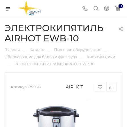
0
ЭЛЕКТРОКИПЯТИЛЬНИК
AIRHOT EWB-10
—
—
—
Главная
Каталог
Пищевое оборудование
—
Оборудование для баров и фаст фуда
Кипятильники
—
ЭЛЕКТРОКИПЯТИЛЬНИК AIRHOT EWB-10
AIRHOT
Артикул:
B9908