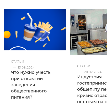
Корпус из нержавеющей стали Заливной тип
подачи воды Температурный режим: +30/+100ºС
Визуальный контроль уровня воды Автоматический
контроль температуры воды Закрытый тэн
Индикатор нагрева Время нагрева полного объема
воды (мин.): 37
СТАТЬИ
СТАТЬИ
—
13.08.2024
Что нужно учесть
—
20.02.2024
Индустрия
при открытии
гостеприимс
заведения
общепиту пе
общественного
кризис отра
питания?
остаться на 