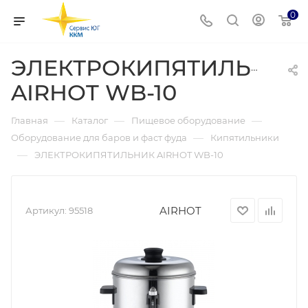
0
ЭЛЕКТРОКИПЯТИЛЬНИК
AIRHOT WB-10
—
—
—
Главная
Каталог
Пищевое оборудование
—
Оборудование для баров и фаст фуда
Кипятильники
—
ЭЛЕКТРОКИПЯТИЛЬНИК AIRHOT WB-10
AIRHOT
Артикул:
95518