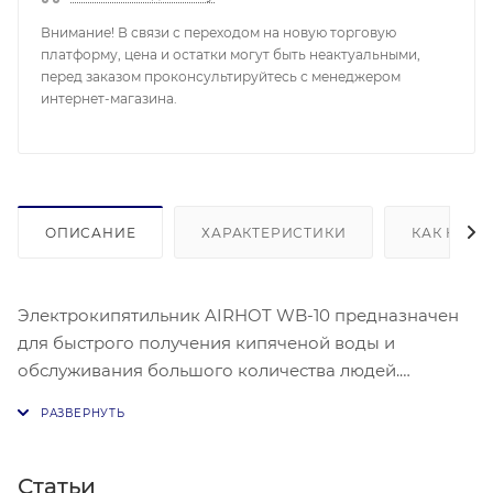
Внимание! В связи с переходом на новую торговую
платформу, цена и остатки могут быть неактуальными,
перед заказом проконсультируйтесь с менеджером
интернет-магазина.
ОПИСАНИЕ
ХАРАКТЕРИСТИКИ
КАК КУПИ
Электрокипятильник AIRHOT WB-10 предназначен
для быстрого получения кипяченой воды и
обслуживания большого количества людей.
Оптимален на линиях раздачи в кафе, барах,
ресторанах, закусочных, столовых, на предприятиях
общественного питания, в детских садах, школах,
офисах, в медицинских заведениях.
Статьи