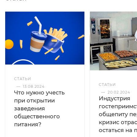
Материал корпуса: нержавеющая сталь акрытый тэн
Автоматический контроль уровня воды и
температуры воды, наличие аварийного термостата
Индикатор нагрева Ссабжен аварийным
термостатом.
СТАТЬИ
СТАТЬИ
—
13.08.2024
Что нужно учесть
—
20.02.2024
Индустрия
при открытии
гостеприимс
заведения
общепиту пе
общественного
кризис отра
питания?
остаться на 