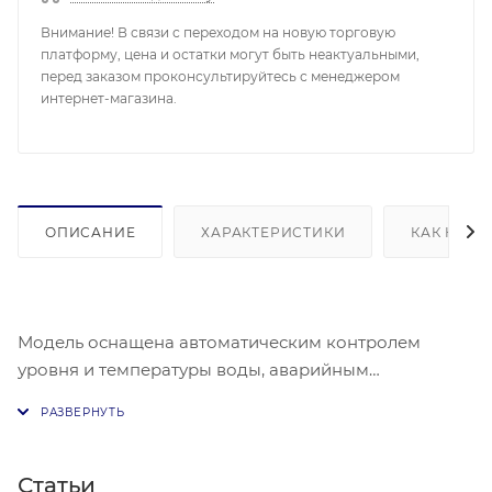
Внимание! В связи с переходом на новую торговую
платформу, цена и остатки могут быть неактуальными,
перед заказом проконсультируйтесь с менеджером
интернет-магазина.
ОПИСАНИЕ
ХАРАКТЕРИСТИКИ
КАК КУПИ
Модель оснащена автоматическим контролем
уровня и температуры воды, аварийным
термостатом, индикатором нагрева и закрытым
ТЭНом. Корпус выполнен из нержавеющей стали.
Температурный режим: от 30 до 95 ºС.
Статьи