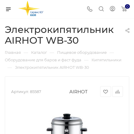
0
Электрокипятильник
AIRHOT WB-30
—
—
—
Главная
Каталог
Пищевое оборудование
—
Оборудование для баров и фаст фуда
Кипятильники
—
Электрокипятильник AIRHOT WB-30
AIRHOT
Артикул:
85587