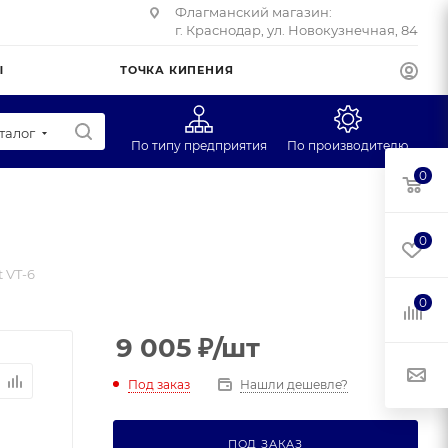
Флагманский магазин:
г. Краснодар, ул. Новокузнечная, 84
Ы
ТОЧКА КИПЕНИЯ
талог
По типу предприятия
По производителю
0
Супермаркеты
CAS
Учебные заведения
Масса-К
0
Фуд-трак
Mertech
t VT-6
Профторг
0
ЕГ
9 005
₽
/шт
Под заказ
Нашли дешевле?
ПОД ЗАКАЗ