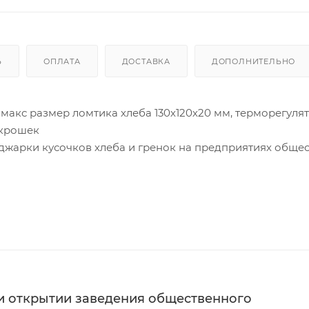
Ь
ОПЛАТА
ДОСТАВКА
ДОПОЛНИТЕЛЬНО
а, макс размер ломтика хлеба 130х120х20 мм, терморегулят
 крошек
поджарки кусочков хлеба и гренок на предприятиях обще
ми нагревательными элементами, таймером до 5 минут,
 для сбора крошек. Корпус выполнен из нержавеющей с
ри открытии заведения общественного