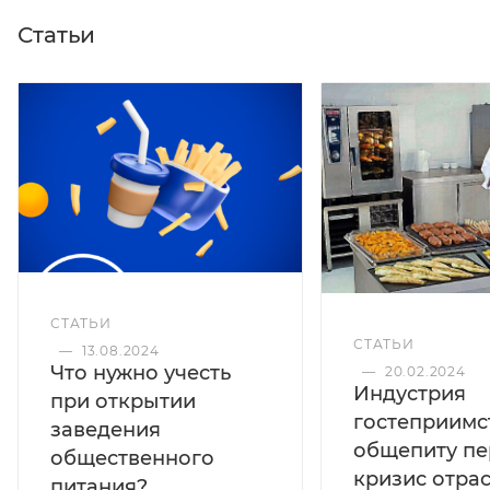
точках общественного питания, в том числе и на
АЗС.
Статьи
СТАТЬИ
СТАТЬИ
—
13.08.2024
Что нужно учесть
—
20.02.2024
Индустрия
при открытии
гостеприимс
заведения
общепиту пе
общественного
кризис отра
питания?