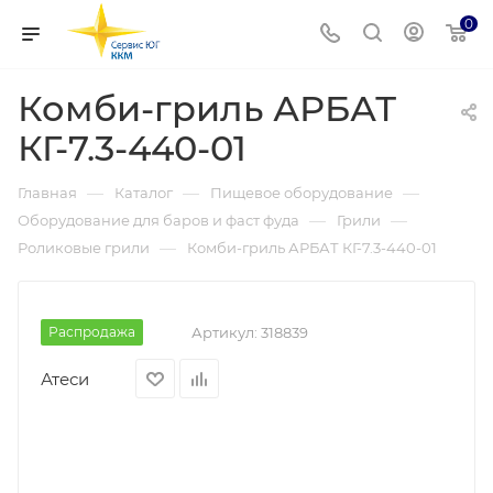
0
Комби-гриль АРБАТ
КГ-7.3-440-01
—
—
—
Главная
Каталог
Пищевое оборудование
—
—
Оборудование для баров и фаст фуда
Грили
—
Роликовые грили
Комби-гриль АРБАТ КГ-7.3-440-01
Распродажа
Артикул:
318839
Атеси