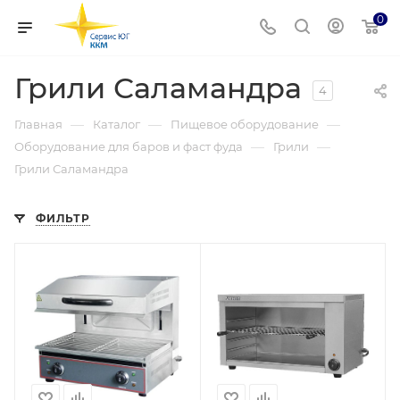
0
Грили Саламандра
4
—
—
—
Главная
Каталог
Пищевое оборудование
—
—
Оборудование для баров и фаст фуда
Грили
Грили Саламандра
ФИЛЬТР