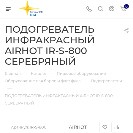
0
ПОДОГРЕВАТЕЛЬ
ИНФРАКРАСНЫЙ
AIRHOT IR-S-800
СЕРЕБРЯНЫЙ
—
—
—
Главная
Каталог
Пищевое оборудование
—
Оборудование для баров и фаст фуда
Подогреватели
—
ПОДОГРЕВАТЕЛЬ ИНФРАКРАСНЫЙ AIRHOT IR-S-800
СЕРЕБРЯНЫЙ
AIRHOT
Артикул:
IR-S-800